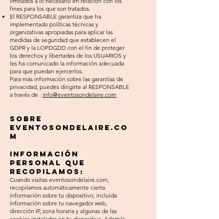
limitados a lo necesario en relación con los
fines para los que son tratados.
El RESPONSABLE garantiza que ha
implementado políticas técnicas y
organizativas apropiadas para aplicar las
medidas de seguridad que establecen el
GDPR y la LOPDGDD con el fin de proteger
los derechos y libertades de los USUARIOS y
les ha comunicado la información adecuada
para que puedan ejercerlos.
Para más información sobre las garantías de
privacidad, puedes dirigirte al RESPONSABLE
a través de :
info@eventosondelaire.com
SOBRE
EVENTOSONDELAIRE.CO
M
Información
personal que
recopilamos:
Cuando visitas eventosondelaire.com,
recopilamos automáticamente cierta
información sobre tu dispositivo, incluida
información sobre tu navegador web,
dirección IP, zona horaria y algunas de las
cookies instaladas en tu dispositivo. Además,