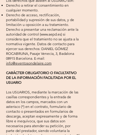
Los derechos que asisten al USUARIO son:
Derecho a retirar el consentimiento en
cualquier momento.
Derecho de acceso, rectificación,
portabilidad y supresión de sus datos, y de
limitación u oposición a su tratamiento.
Derecho a presentar una reclamación ante la
autoridad de control (
www.aepd.es
) si
considera que el tratamiento no se ajusta a la
normativa vigente. Datos de contacto para
ejercer sus derechos: DANIEL GÓMEZ
ROCABRUNA, Pasaje Venecia, 3, Badalona
08915 Barcelona​. E-mail:
info@eventosondelaire.com
CARÁCTER OBLIGATORIO O FACULTATIVO
DE LA INFORMACIÓN FACILITADA POR EL
USUARIO
Los USUARIOS, mediante la marcación de las
casillas correspondientes y la entrada de
datos en los campos, marcados con un
asterisco (*) en el contrato, formulario de
contacto o presentados en formularios de
descarga, aceptan expresamente y de forma
libre e inequívoca, que sus datos son
necesarios para atender su petición, por
parte del prestador, siendo voluntaria la