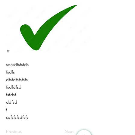
sdssdfsfsfds
fsdfs
dfsfdfsfsfsfs
fsdfdfsd
fsfdsf
ddfsd
f
sdfsfsfsdfsfs
Previous
Next