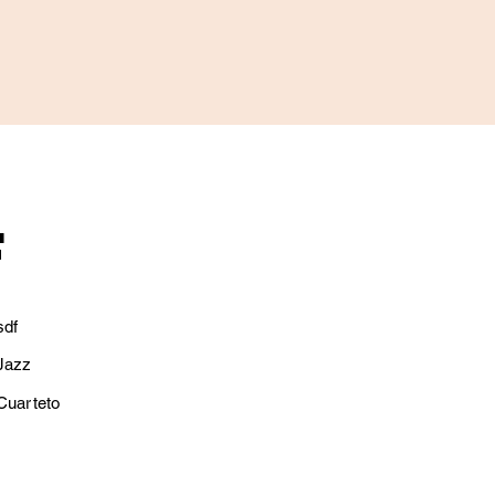
f
sdf
Jazz
Cuarteto